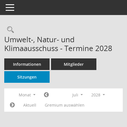
Toggle navigation
Rechercheauswahl
Umwelt-, Natur- und
Klimaausschuss - Termine 2028
Informationen
Mitglieder
Sitzungen
Monat
Juli
2028
Aktuell
Gremium auswählen