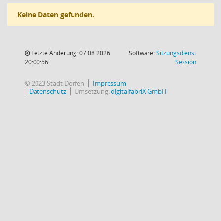
Keine Daten gefunden.
Letzte Änderung: 07.08.2026
Software:
Sitzungsdienst
(Wird in
20:00:56
Session
© 2023 Stadt Dorfen
Impressum
Datenschutz
Umsetzung:
digitalfabriX GmbH