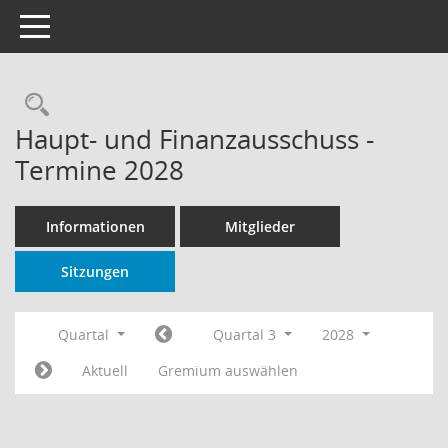
Toggle navigation
Rechercheauswahl
Haupt- und Finanzausschuss -
Termine 2028
Informationen
Mitglieder
Sitzungen
Quartal
Quartal 3
2028
Aktuell
Gremium auswählen