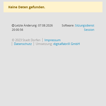
Keine Daten gefunden.
Letzte Änderung: 07.08.2026
Software:
Sitzungsdienst
(Wird in
20:00:56
Session
© 2023 Stadt Dorfen
Impressum
Datenschutz
Umsetzung:
digitalfabriX GmbH