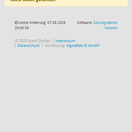
Letzte Änderung: 07.08.2026
Software:
Sitzungsdienst
(Wird in
20:00:56
Session
© 2023 Stadt Dorfen
Impressum
Datenschutz
Umsetzung:
digitalfabriX GmbH