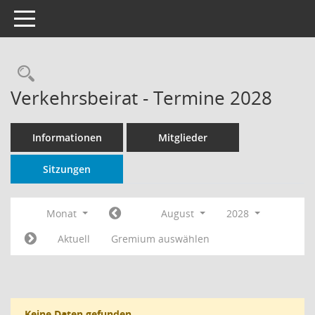
Toggle navigation
Rechercheauswahl
Verkehrsbeirat - Termine 2028
Informationen
Mitglieder
Sitzungen
Monat
August
2028
Aktuell
Gremium auswählen
Keine Daten gefunden.