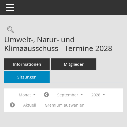
Toggle navigation
Rechercheauswahl
Umwelt-, Natur- und
Klimaausschuss - Termine 2028
Informationen
Mitglieder
Sitzungen
Monat
September
2028
Aktuell
Gremium auswählen