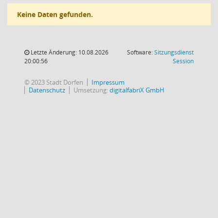
Keine Daten gefunden.
Letzte Änderung: 10.08.2026
Software:
Sitzungsdienst
(Wird in
20:00:56
Session
© 2023 Stadt Dorfen
Impressum
Datenschutz
Umsetzung:
digitalfabriX GmbH