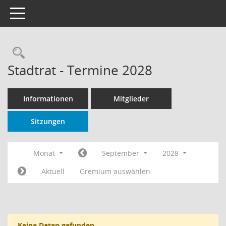
Toggle navigation
Rechercheauswahl
Stadtrat - Termine 2028
Informationen
Mitglieder
Sitzungen
Monat
September
2028
Aktuell
Gremium auswählen
Keine Daten gefunden.