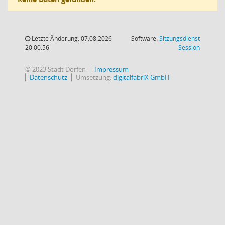
Letzte Änderung: 07.08.2026
Software:
Sitzungsdienst
(Wird in
20:00:56
Session
© 2023 Stadt Dorfen
Impressum
Datenschutz
Umsetzung:
digitalfabriX GmbH