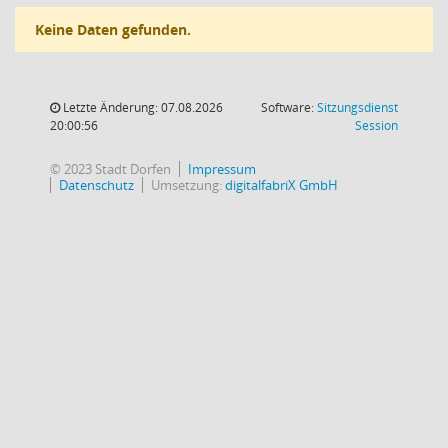
Keine Daten gefunden.
Letzte Änderung: 07.08.2026
Software:
Sitzungsdienst
(Wird in
20:00:56
Session
© 2023 Stadt Dorfen
Impressum
Datenschutz
Umsetzung:
digitalfabriX GmbH