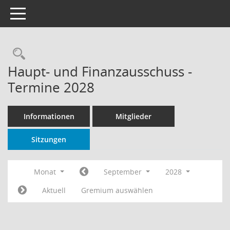
Toggle navigation
Rechercheauswahl
Haupt- und Finanzausschuss -
Termine 2028
Informationen
Mitglieder
Sitzungen
Monat
September
2028
Aktuell
Gremium auswählen