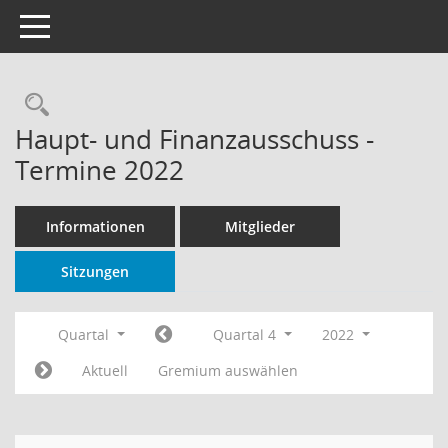
Toggle navigation
Rechercheauswahl
Haupt- und Finanzausschuss -
Termine 2022
Informationen
Mitglieder
Sitzungen
Quartal
Quartal 4
2022
Aktuell
Gremium auswählen