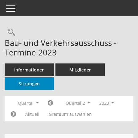
Toggle navigation
Rechercheauswahl
Bau- und Verkehrsausschuss -
Termine 2023
Informationen
Mitglieder
Sitzungen
Quartal
Quartal 2
2023
Aktuell
Gremium auswählen