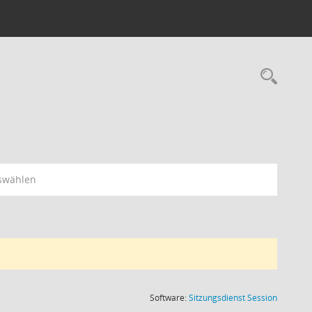
Rec
swählen
(Wird in
Software:
Sitzungsdienst
Session