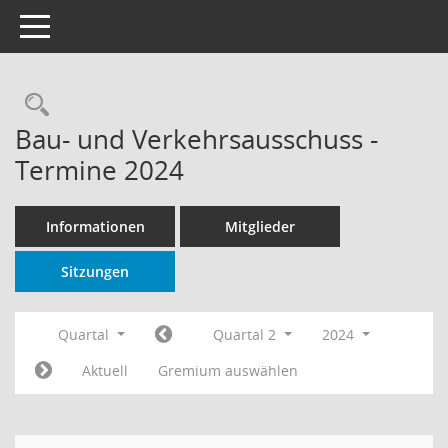
Toggle navigation
Rechercheauswahl
Bau- und Verkehrsausschuss -
Termine 2024
Informationen
Mitglieder
Sitzungen
Quartal
Quartal 2
2024
Aktuell
Gremium auswählen