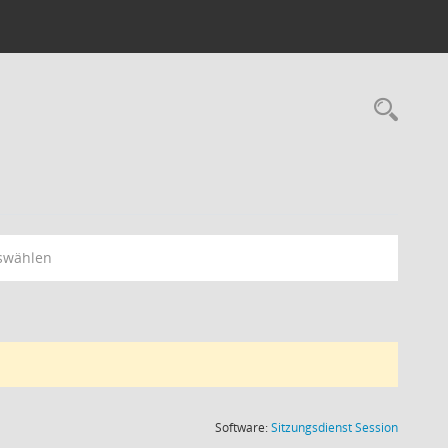
Rec
swählen
(Wird in
Software:
Sitzungsdienst
Session