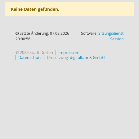
Keine Daten gefunden.
Letzte Änderung: 07.08.2026
Software:
Sitzungsdienst
(Wird in
20:00:56
Session
© 2023 Stadt Dorfen
Impressum
Datenschutz
Umsetzung:
digitalfabriX GmbH