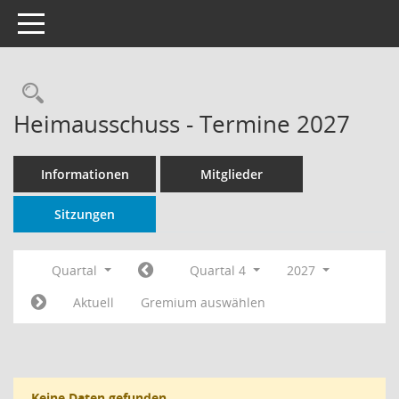
Toggle navigation
Rechercheauswahl
Heimausschuss - Termine 2027
Informationen
Mitglieder
Sitzungen
Quartal
Quartal 4
2027
Aktuell
Gremium auswählen
Keine Daten gefunden.