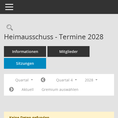
Toggle navigation
Rechercheauswahl
Heimausschuss - Termine 2028
Informationen
Mitglieder
Sitzungen
Quartal
Quartal 4
2028
Aktuell
Gremium auswählen
Keine Daten gefunden.