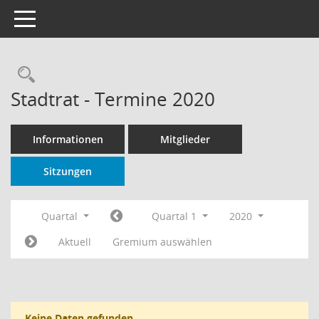
Toggle navigation
Rechercheauswahl
Stadtrat - Termine 2020
Informationen
Mitglieder
Sitzungen
Quartal
Quartal 1
2020
Aktuell
Gremium auswählen
Keine Daten gefunden.