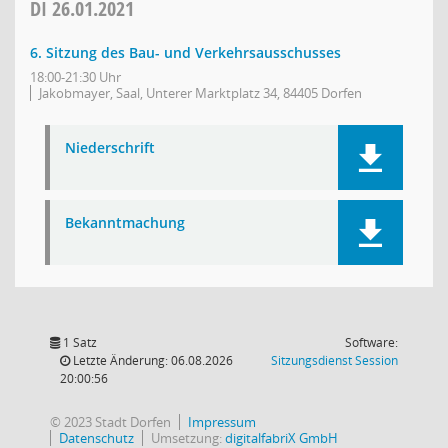
DI
26.01.2021
6. Sitzung des Bau- und Verkehrsausschusses
18:00-21:30 Uhr
Jakobmayer, Saal, Unterer Marktplatz 34, 84405 Dorfen
Niederschrift
Bekanntmachung
1 Satz
Software:
(Wird in
Letzte Änderung: 06.08.2026
Sitzungsdienst
Session
20:00:56
© 2023 Stadt Dorfen
Impressum
Datenschutz
Umsetzung:
digitalfabriX GmbH