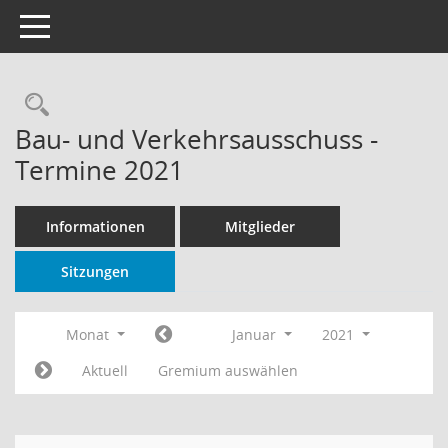
Toggle navigation
Rechercheauswahl
Bau- und Verkehrsausschuss -
Termine 2021
Informationen
Mitglieder
Sitzungen
Monat
Januar
2021
Aktuell
Gremium auswählen