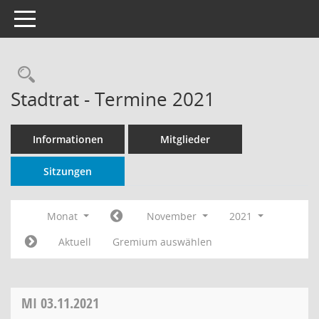
Toggle navigation
Rechercheauswahl
Stadtrat - Termine 2021
Informationen
Mitglieder
Sitzungen
Monat
November
2021
Aktuell
Gremium auswählen
MI
03.11.2021