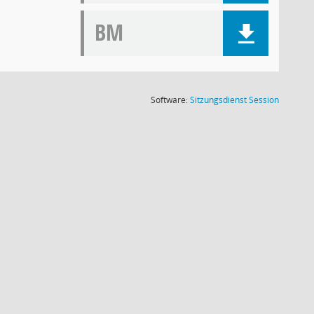
BM
(Wird in
Software:
Sitzungsdienst
Session