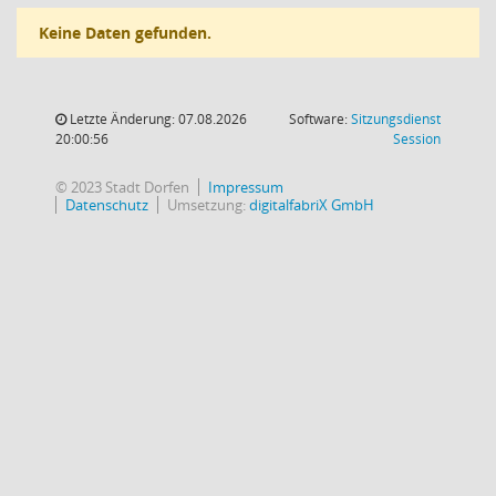
Keine Daten gefunden.
Letzte Änderung: 07.08.2026
Software:
Sitzungsdienst
(Wird in
20:00:56
Session
© 2023 Stadt Dorfen
Impressum
Datenschutz
Umsetzung:
digitalfabriX GmbH