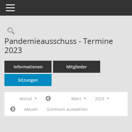
Toggle navigation
Rechercheauswahl
Pandemieausschuss - Termine
2023
Informationen
Mitglieder
Sitzungen
Monat
März
2023
Aktuell
Gremium auswählen