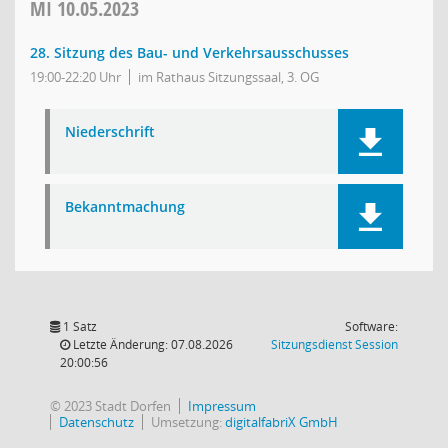
MI
10.05.2023
28. Sitzung des Bau- und Verkehrsausschusses
19:00-22:20 Uhr
im Rathaus Sitzungssaal, 3. OG
Niederschrift
Bekanntmachung
1 Satz
Software:
(Wird in
Letzte Änderung: 07.08.2026
Sitzungsdienst
Session
20:00:56
© 2023 Stadt Dorfen
Impressum
Datenschutz
Umsetzung:
digitalfabriX GmbH