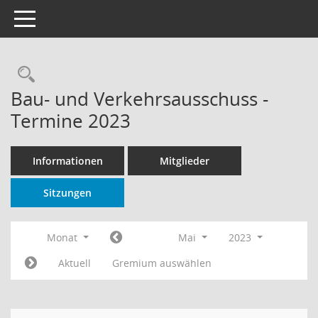
Toggle navigation
Rechercheauswahl
Bau- und Verkehrsausschuss -
Termine 2023
Informationen
Mitglieder
Sitzungen
Monat
Mai
2023
Aktuell
Gremium auswählen