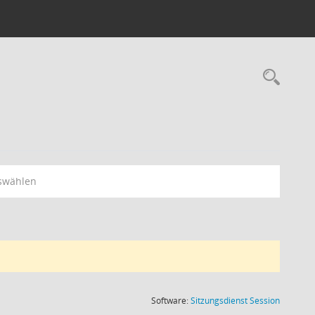
Rec
swählen
(Wird in
Software:
Sitzungsdienst
Session