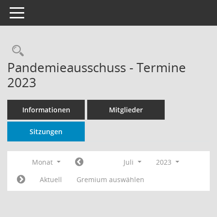
Toggle navigation
Rechercheauswahl
Pandemieausschuss - Termine
2023
Informationen
Mitglieder
Sitzungen
Monat
Juli
2023
Aktuell
Gremium auswählen