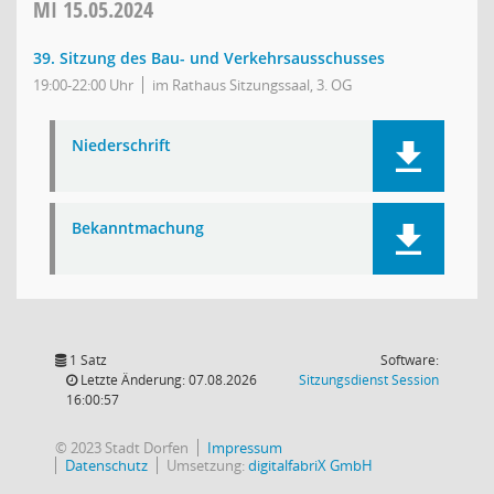
MI
15.05.2024
39. Sitzung des Bau- und Verkehrsausschusses
19:00-22:00 Uhr
im Rathaus Sitzungssaal, 3. OG
Niederschrift
Bekanntmachung
1 Satz
Software:
(Wird in
Letzte Änderung: 07.08.2026
Sitzungsdienst
Session
16:00:57
© 2023 Stadt Dorfen
Impressum
Datenschutz
Umsetzung:
digitalfabriX GmbH