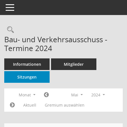
Toggle navigation
Rechercheauswahl
Bau- und Verkehrsausschuss -
Termine 2024
Informationen
Mitglieder
Sitzungen
Monat
Mai
2024
Aktuell
Gremium auswählen