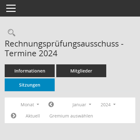
Toggle navigation
Rechercheauswahl
Rechnungsprüfungsausschuss -
Termine 2024
Informationen
Mitglieder
Sitzungen
Monat
Januar
2024
Aktuell
Gremium auswählen