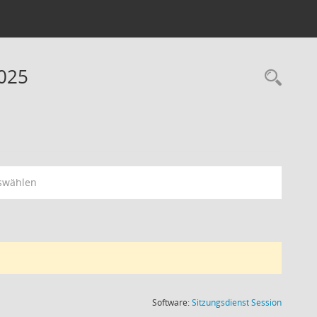
2025
Rec
swählen
(Wird in
Software:
Sitzungsdienst
Session