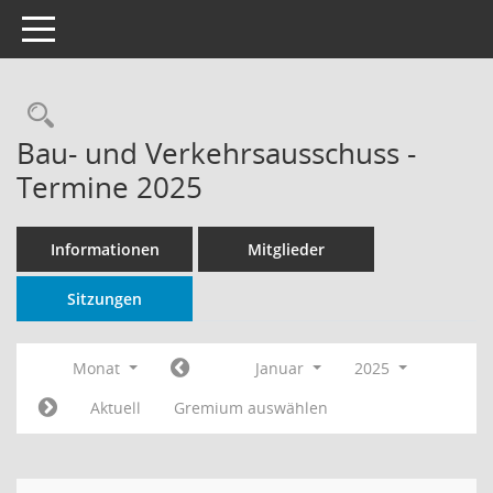
Toggle navigation
Rechercheauswahl
Bau- und Verkehrsausschuss -
Termine 2025
Informationen
Mitglieder
Sitzungen
Monat
Januar
2025
Aktuell
Gremium auswählen