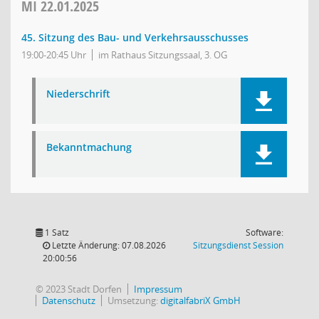
MI
22.01.2025
45. Sitzung des Bau- und Verkehrsausschusses
19:00-20:45 Uhr
im Rathaus Sitzungssaal, 3. OG
Niederschrift
Bekanntmachung
1 Satz
Software:
(Wird in
Letzte Änderung: 07.08.2026
Sitzungsdienst
Session
20:00:56
© 2023 Stadt Dorfen
Impressum
Datenschutz
Umsetzung:
digitalfabriX GmbH