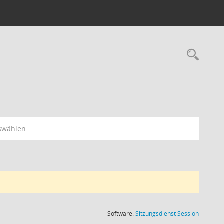
Rec
swählen
(Wird in
Software:
Sitzungsdienst
Session