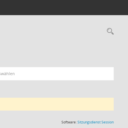
Rec
swählen
(Wird in
Software:
Sitzungsdienst
Session