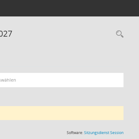
2027
Rec
swählen
(Wird in
Software:
Sitzungsdienst
Session