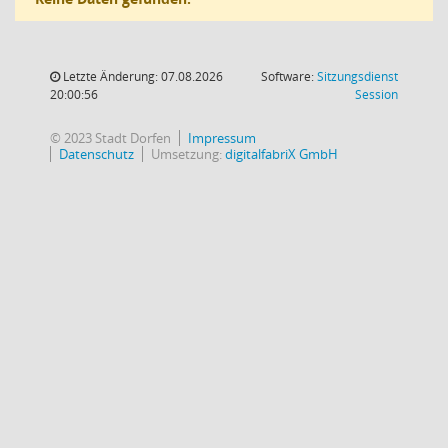
Letzte Änderung: 07.08.2026
Software:
Sitzungsdienst
(Wird in
20:00:56
Session
© 2023 Stadt Dorfen
Impressum
Datenschutz
Umsetzung:
digitalfabriX GmbH