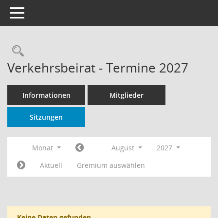
Toggle navigation
Rechercheauswahl
Verkehrsbeirat - Termine 2027
Informationen
Mitglieder
Sitzungen
Monat
August
2027
Aktuell
Gremium auswählen
Keine Daten gefunden.