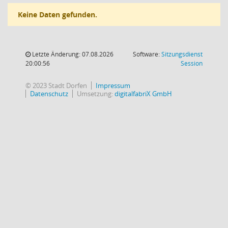
Keine Daten gefunden.
Letzte Änderung: 07.08.2026
Software:
Sitzungsdienst
(Wird in
20:00:56
Session
© 2023 Stadt Dorfen
Impressum
Datenschutz
Umsetzung:
digitalfabriX GmbH