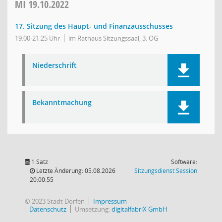
MI
19.10.2022
17. Sitzung des Haupt- und Finanzausschusses
19:00-21:25 Uhr
im Rathaus Sitzungssaal, 3. OG
Niederschrift
Bekanntmachung
1 Satz
Software:
(Wird in
Letzte Änderung: 05.08.2026
Sitzungsdienst
Session
20:00:55
© 2023 Stadt Dorfen
Impressum
Datenschutz
Umsetzung:
digitalfabriX GmbH