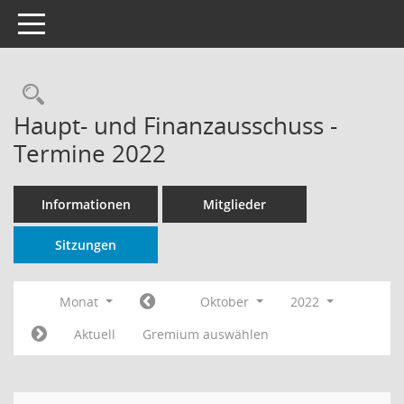
Toggle navigation
Rechercheauswahl
Haupt- und Finanzausschuss -
Termine 2022
Informationen
Mitglieder
Sitzungen
Monat
Oktober
2022
Aktuell
Gremium auswählen