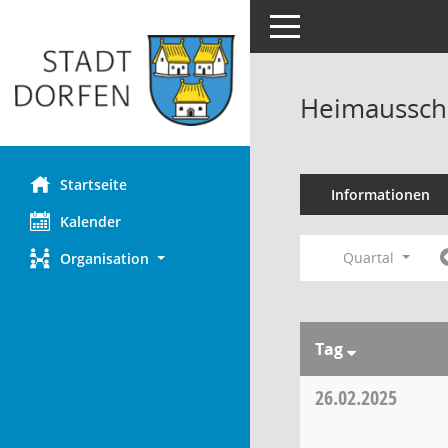
Toggle navigation
Heimaussch
Startseite
Informationen
Kalender
Quartal
Organisation
Tag
26.02.2025