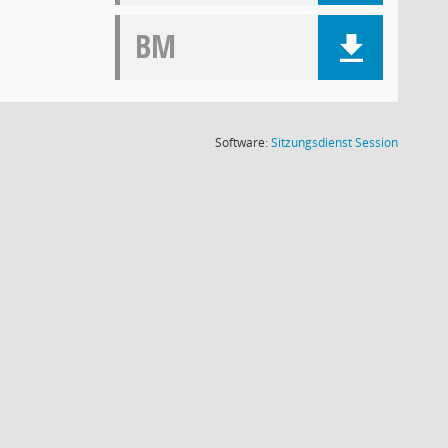
BM
(Wird in
Software:
Sitzungsdienst
Session