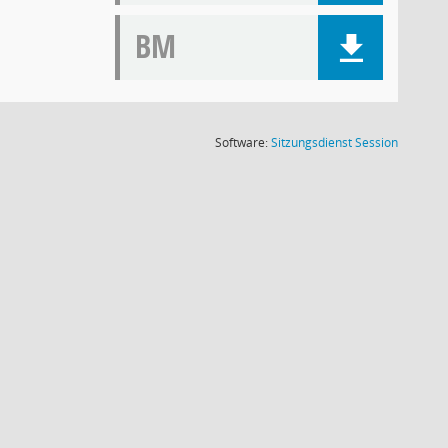
BM
(Wird in
Software:
Sitzungsdienst
Session