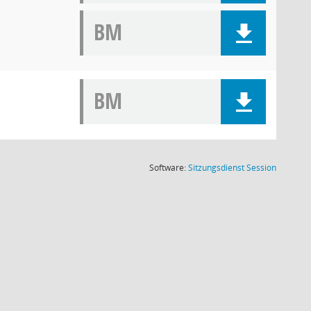
BM
BM
(Wird in
Software:
Sitzungsdienst
Session