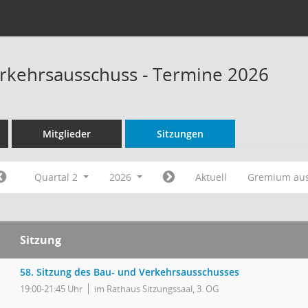
rkehrsausschuss - Termine 2026
Mitglieder
Sitzungen
Quartal 2
2026
Aktuell
Gremium au
Sitzung
58. Sitzung des Bau- und Verkehrsausschusses
19:00-21:45 Uhr
im Rathaus Sitzungssaal, 3. OG