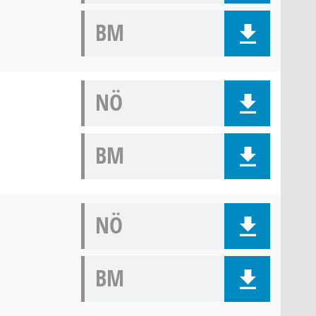
BM
NÖ
BM
NÖ
BM