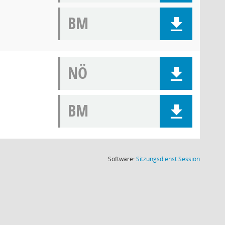
BM
NÖ
BM
(Wird in
Software:
Sitzungsdienst
Session