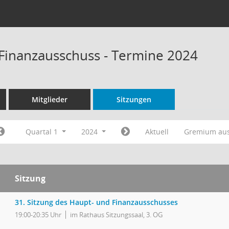
Finanzausschuss - Termine 2024
Mitglieder
Sitzungen
Quartal 1
2024
Aktuell
Gremium au
Sitzung
31. Sitzung des Haupt- und Finanzausschusses
19:00-20:35 Uhr
im Rathaus Sitzungssaal, 3. OG