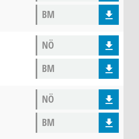
BM
NÖ
BM
NÖ
BM