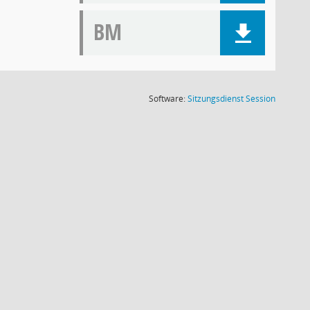
BM
(Wird in
Software:
Sitzungsdienst
Session