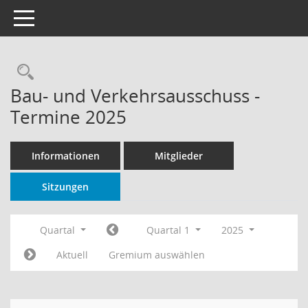
Toggle navigation
Rechercheauswahl
Bau- und Verkehrsausschuss -
Termine 2025
Informationen
Mitglieder
Sitzungen
Quartal
Quartal 1
2025
Aktuell
Gremium auswählen