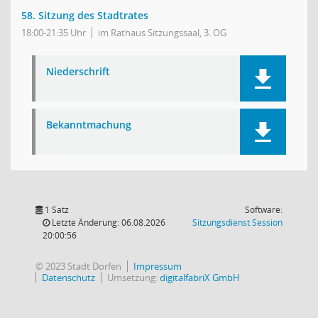
58. Sitzung des Stadtrates
18:00-21:35 Uhr
im Rathaus Sitzungssaal, 3. OG
Niederschrift
Bekanntmachung
1 Satz
Software:
(Wird in
Letzte Änderung: 06.08.2026
Sitzungsdienst
Session
20:00:56
© 2023 Stadt Dorfen
Impressum
Datenschutz
Umsetzung:
digitalfabriX GmbH