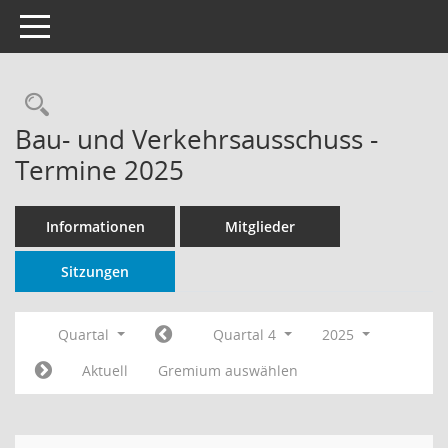
Toggle navigation
Rechercheauswahl
Bau- und Verkehrsausschuss -
Termine 2025
Informationen
Mitglieder
Sitzungen
Quartal
Quartal 4
2025
Aktuell
Gremium auswählen