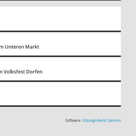
am Unteren Markt
im Volksfest Dorfen
(Wird in
Software:
Sitzungsdienst
Session