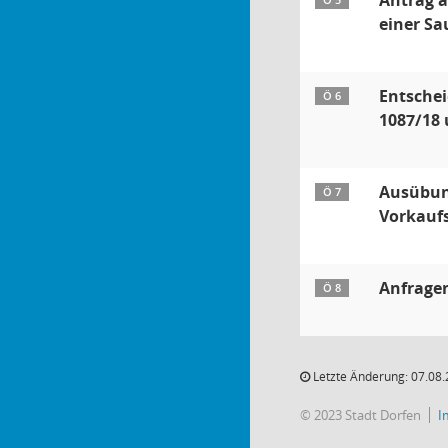
Antrag 
Ö 5
einer Sa
Entschei
Ö 6
1087/18 
Ausübung
Ö 7
Vorkauf
Anfrage
Ö 8
Letzte Änderung: 07.08.
© 2023 Stadt Dorfen
I