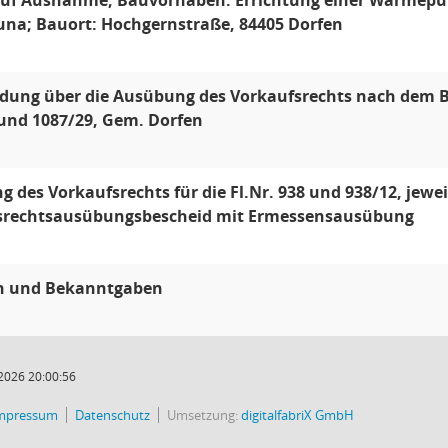
auf Ausnahme; Bauvorhaben: Errichtung einer Wärmepu
una; Bauort: Hochgernstraße, 84405 Dorfen
dung über die Ausübung des Vorkaufsrechts nach dem B
und 1087/29, Gem. Dorfen
 des Vorkaufsrechts für die Fl.Nr. 938 und 938/12, jew
srechtsausübungsbescheid mit Ermessensausübung
n und Bekanntgaben
2026 20:00:56
mpressum
Datenschutz
Umsetzung:
digitalfabriX GmbH