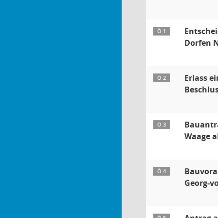
Entschei
Ö 1
Dorfen 
Erlass e
Ö 2
Beschlus
Bauantra
Ö 3
Waage al
Bauvora
Ö 4
Georg-vo