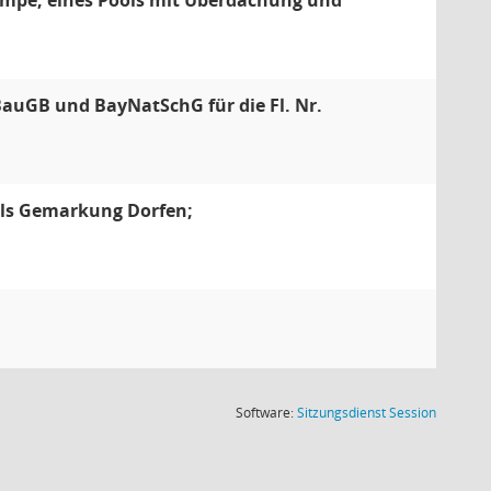
mpe, eines Pools mit Überdachung und
auGB und BayNatSchG für die Fl. Nr.
eils Gemarkung Dorfen;
(Wird in
Software:
Sitzungsdienst
Session