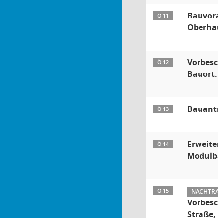
Bauvora
Ö 11
Oberhau
Vorbesc
Ö 12
Bauort:
Bauantr
Ö 13
Erweite
Ö 14
Modulb
Ö 15
NACHTRAG
Vorbesc
Straße,