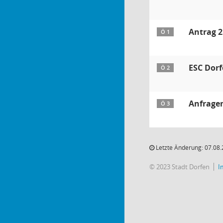
Antrag 2
Ö 1
ESC Dorf
Ö 2
Anfrage
Ö 3
Letzte Änderung: 07.08.
© 2023 Stadt Dorfen
I