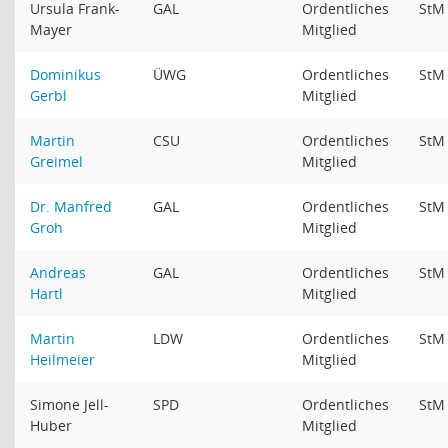
Ursula Frank-
GAL
Ordentliches
St
Mayer
Mitglied
Dominikus
ÜWG
Ordentliches
St
Gerbl
Mitglied
Martin
CSU
Ordentliches
St
Greimel
Mitglied
Dr. Manfred
GAL
Ordentliches
St
Groh
Mitglied
Andreas
GAL
Ordentliches
St
Hartl
Mitglied
Martin
LDW
Ordentliches
St
Heilmeier
Mitglied
Simone Jell-
SPD
Ordentliches
St
Huber
Mitglied