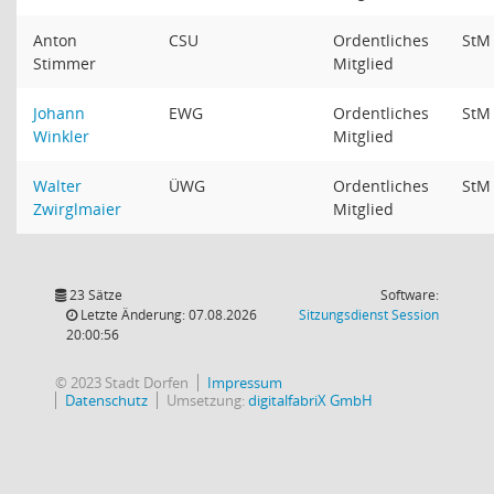
Anton
CSU
Ordentliches
St
Stimmer
Mitglied
Johann
EWG
Ordentliches
St
Winkler
Mitglied
Walter
ÜWG
Ordentliches
St
Zwirglmaier
Mitglied
23 Sätze
Software:
(Wird in
Letzte Änderung: 07.08.2026
Sitzungsdienst
Session
20:00:56
© 2023 Stadt Dorfen
Impressum
Datenschutz
Umsetzung:
digitalfabriX GmbH