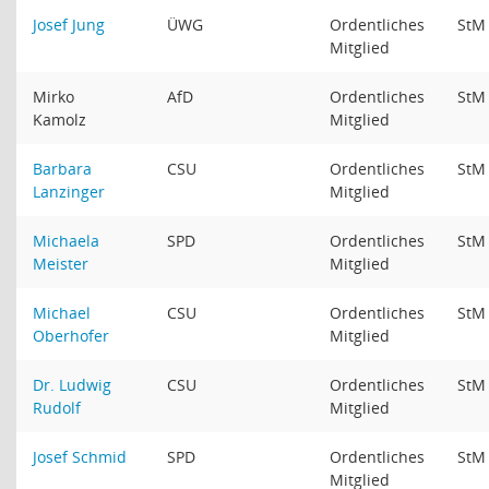
Josef Jung
ÜWG
Ordentliches
St
Mitglied
Mirko
AfD
Ordentliches
St
Kamolz
Mitglied
Barbara
CSU
Ordentliches
St
Lanzinger
Mitglied
Michaela
SPD
Ordentliches
St
Meister
Mitglied
Michael
CSU
Ordentliches
St
Oberhofer
Mitglied
Dr. Ludwig
CSU
Ordentliches
St
Rudolf
Mitglied
Josef Schmid
SPD
Ordentliches
St
Mitglied