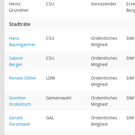
Heinz
CSU
Vorsitzender
Erst
Grundner
Bür
Stadträte
Hans
CSU
Ordentliches
St
Baumgartner
Mitglied
Sabine
CSU
Ordentliches
St
Berger
Mitglied
Renate Döllel
LDW
Ordentliches
St
Mitglied
Günther
Gemeinwohl
Ordentliches
St
Drobilitsch
Mitglied
Gerald
GAL
Ordentliches
St
Forstmaier
Mitglied