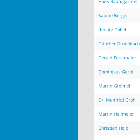
Hans Baumgartner
Sabine Berger
Renate Döllel
Günther Drobilitsch
Gerald Forstmaier
Dominikus Gerbl
Martin Greimel
Dr. Manfred Groh
Martin Heilmeier
Christian Holbl