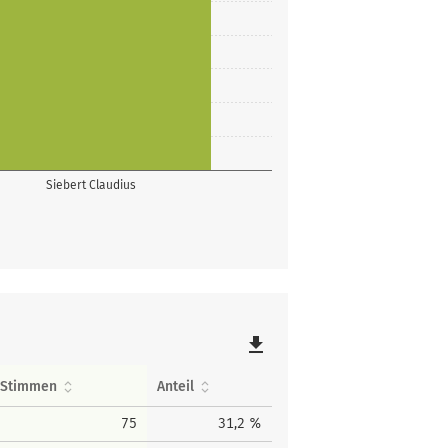
Siebert Claudius
file_download
Stimmen
Anteil
75
31,2 %