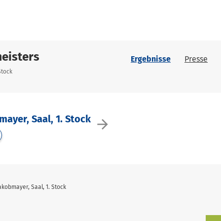
eisters
Ergebnisse
Presse
Stock
ayer, Saal, 1. Stock
arrow_forward
kobmayer, Saal, 1. Stock