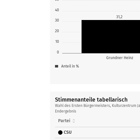
40
31,2
30
20
10
0
Grundner Heinz
Anteil in %
Stimmenanteile tabellarisch
Stimmenanteile
Wahl des Ersten Bürgermeisters, Kulturzentrum Ja
tabellarisch
Endergebnis
Partei
CSU