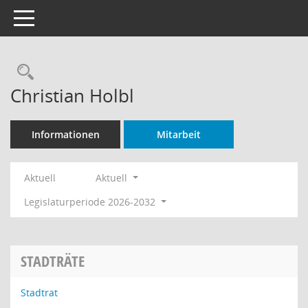
Toggle navigation
Rechercheauswahl
Christian Holbl
Informationen
Mitarbeit
Aktuell
Aktuell
Legislaturperiode 2026-2032
STADTRÄTE
Stadtrat